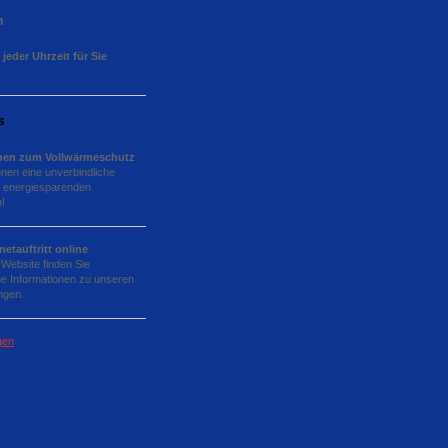
n
 jeder Uhrzeit für Sie
s
nen zum Vollwärmeschutz
hnen eine unverbindliche
 energiesparenden
!
netauftritt online
 Website finden Sie
e Informationen zu unseren
ngen.
gen