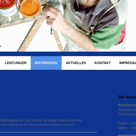
r
LEISTUNGEN
REFERENZEN
AKTUELLES
KONTAKT
IMPRESS
Sie hab
Rolf Klüver
Mönkeberge
24232 Schö
Bildergalerie um. Hier sehen Sie einige Arbeiten unseres
Telefon: +4
schon zahlreiche Kunden zufrieden stellen konnten!
Mobil: +49