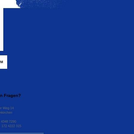
UM
en Fragen?
r Weg 14
nkirchen
9 4348 7290
 172 4222 315