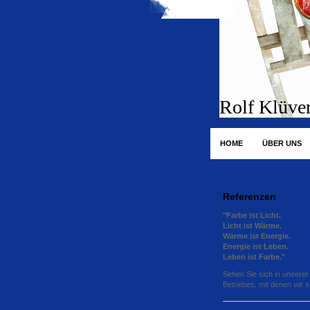
Rolf Klüve
HOME
ÜBER UNS
Referenzen
"Farbe ist Licht.
Licht ist Wärme.
Wärme ist Energie.
Energie ist Leben.
Leben ist Farbe."
Sehen Sie sich in unserer 
Betriebes, mit denen wir 