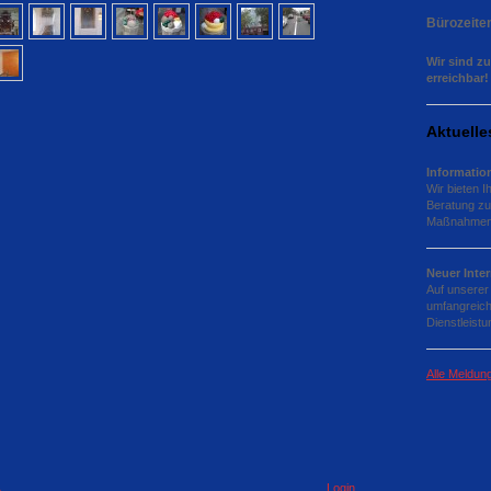
Bürozeite
Wir sind zu
erreichbar!
Aktuelle
Informatio
Wir bieten I
Beratung zu
Maßnahmen
Neuer Inter
Auf unserer
umfangreich
Dienstleistu
Alle Meldun
Login